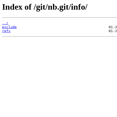
Index of /git/nb.git/info/
../
exclude
refs